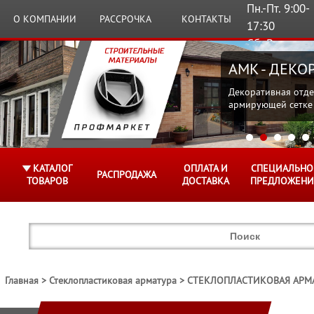
Пн.-Пт. 9:00-
О КОМПАНИИ
РАССРОЧКА
КОНТАКТЫ
17:30
Сб.,Вс.
Выходные
AMK - ДЕК
Декоративная отде
армирующей сетке
КАТАЛОГ
ОПЛАТА И
СПЕЦИАЛЬНО
РАСПРОДАЖА
ТОВАРОВ
ДОСТАВКА
ПРЕДЛОЖЕНИ
Главная
Стеклопластиковая арматура
СТЕКЛОПЛАСТИКОВАЯ АРМА