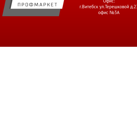
Офис:
г.Витебск ул.Терешковой д.2
офис №3А