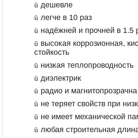
дешевле
ü
легче в 10 раз
ü
надёжней и прочней в 1.5 
ü
высокая коррозионная, кис
ü
стойкость
низкая теплопроводность
ü
диэлектрик
ü
радио и магнитопрозрачна
ü
не теряет свойств при низ
ü
не имеет механической па
ü
любая строительная длин
ü