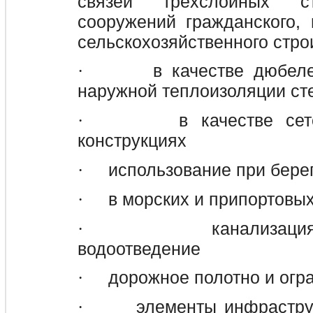
связей трёхслойных 
сооружений гражданского,
сельскохозяйственного стро
в качестве дюбел
·
наружной теплоизоляции ст
в качестве се
·
конструкциях
использование при бере
·
в морских и припортовы
·
канализаци
·
водоотведение
дорожное полотно и огр
·
элементы инфрастру
·