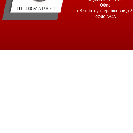
Офис:
г.Витебск ул.Терешковой д.2
офис №3А