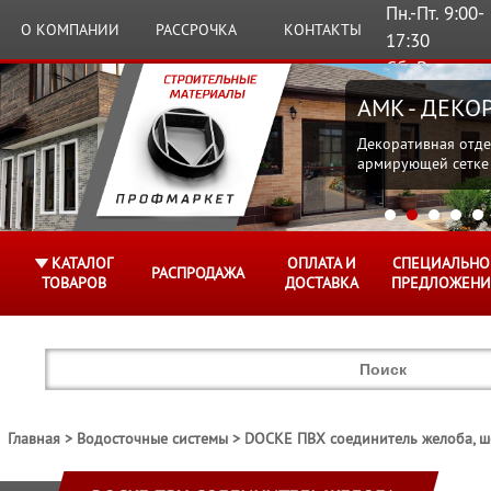
Пн.-Пт. 9:00-
О КОМПАНИИ
РАССРОЧКА
КОНТАКТЫ
17:30
Сб.,Вс.
Выходные
AMK - ДЕК
Декоративная отде
армирующей сетке
КАТАЛОГ
ОПЛАТА И
СПЕЦИАЛЬНО
РАСПРОДАЖА
ТОВАРОВ
ДОСТАВКА
ПРЕДЛОЖЕНИ
Главная
Водосточные системы
DOCKE ПВХ соединитель желоба, ш