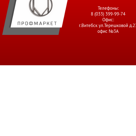
Телефоны:
8 (033) 399-99-74
Офис:
г.Витебск ул.Терешковой д.2
офис №3А