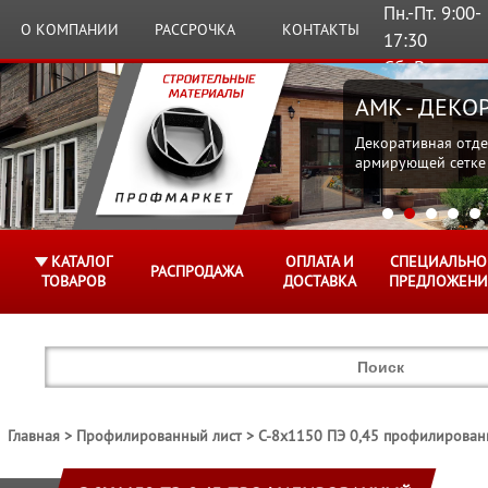
Пн.-Пт. 9:00-
О КОМПАНИИ
РАССРОЧКА
КОНТАКТЫ
17:30
Сб.,Вс.
Выходные
AMK - ДЕК
Декоративная отде
армирующей сетке
КАТАЛОГ
ОПЛАТА И
СПЕЦИАЛЬНО
РАСПРОДАЖА
ТОВАРОВ
ДОСТАВКА
ПРЕДЛОЖЕНИ
Главная
Профилированный лист
С-8х1150 ПЭ 0,45 профилирован