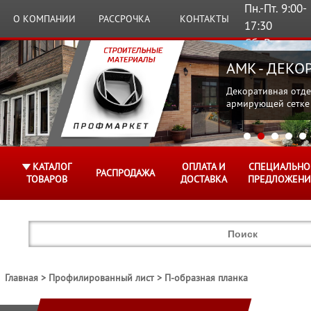
Пн.-Пт. 9:00-
О КОМПАНИИ
РАССРОЧКА
КОНТАКТЫ
17:30
Сб.,Вс.
Выходные
AMK - ДЕК
Декоративная отде
армирующей сетке
КАТАЛОГ
ОПЛАТА И
СПЕЦИАЛЬНО
РАСПРОДАЖА
ТОВАРОВ
ДОСТАВКА
ПРЕДЛОЖЕНИ
Главная
Профилированный лист
П-образная планка