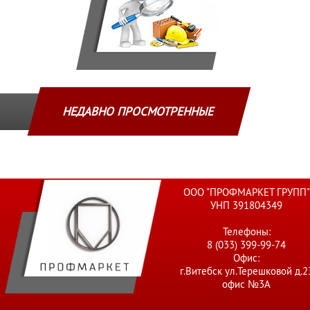
НЕДАВНО ПРОСМОТРЕННЫЕ
ООО "ПРОФМАРКЕТ ГРУПП"
УНП 391804349
Телефоны:
8 (033) 399-99-74
Офис:
г.Витебск ул.Терешковой д.2
офис №3А