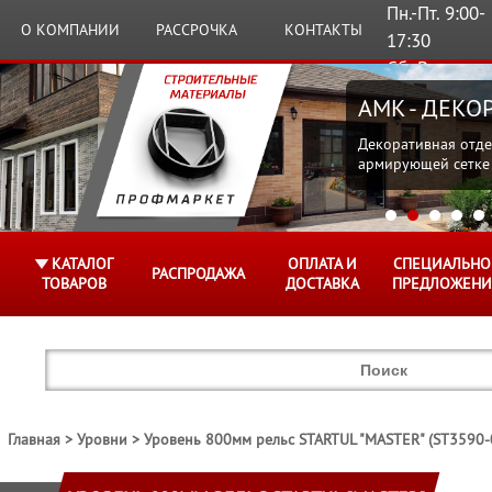
Пн.-Пт. 9:00-
О КОМПАНИИ
РАССРОЧКА
КОНТАКТЫ
17:30
Сб.,Вс.
Выходные
AMK - ДЕК
Декоративная отде
армирующей сетке
КАТАЛОГ
ОПЛАТА И
СПЕЦИАЛЬНО
РАСПРОДАЖА
ТОВАРОВ
ДОСТАВКА
ПРЕДЛОЖЕНИ
Главная
Уровни
Уровень 800мм рельс STARTUL "MASTER" (ST3590-0