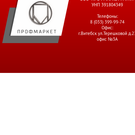
УНП 391804349
Телефоны:
8 (033) 399-99-74
Офис:
г.Витебск ул.Терешковой д.2
офис №3А