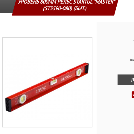
УРОВЕНЬ 800ММ РЕЛЬС STARTUL "MASTER"
(ST3590-080) (БЫТ.)
Ко
Д