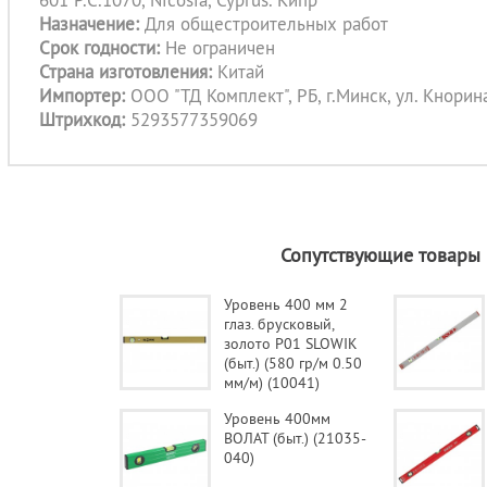
601 P.C.1070, Nicosia, Cyprus. Кипр
Назначение:
Для общестроительных работ
Срок годности:
Не ограничен
Страна изготовления:
Китай
Импортер:
ООО "ТД Комплект", РБ, г.Минск, ул. Кнорина
Штрихкод:
5293577359069
Сопутствующие товары
Уровень 400 мм 2
глаз. брусковый,
золото P01 SLOWIK
(быт.) (580 гр/м 0.50
мм/м) (10041)
Уровень 400мм
ВОЛАТ (быт.) (21035-
040)