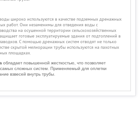
оды широко используются в качестве подземных дренажных
ых работ. Они незаменимы для отведения воды с
изводства на осушенной территории сельскохозяйственных
защищает готовые эксплуатируемые здания от подтоплений в
 паводков. С помощью дренажных систем отводят не только
честве скрытой мелиорации трубы используются на пахотных
ивных площадках.
а
обладает повышенной жесткостью, что позволяет
а самых сложных систем. Применяемый для оплетки
ние взвесей внутрь трубы.