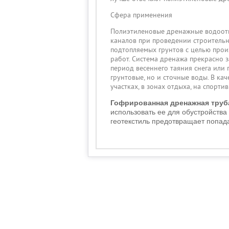
Сфера применения
Полиэтиленовые дренажные водоотв
каналов при проведении строительн
подтопляемых грунтов с целью про
работ. Система дренажа прекрасно 
период весеннего таяния снега или
грунтовые, но и сточные воды. В ка
участках, в зонах отдыха, на спорт
Гофрированная дренажная труб
использовать ее для обустройств
геотекстиль предотвращает попада