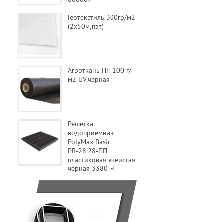
Геотекстиль 300гр/м2
(2х50м,пэт)
Агроткань ПП 100 г/
м2 UV,чёрная
Решетка
водоприемная
PolyMax Basic
РВ-28.28-ПП
пластиковая ячеистая
черная 3380-Ч